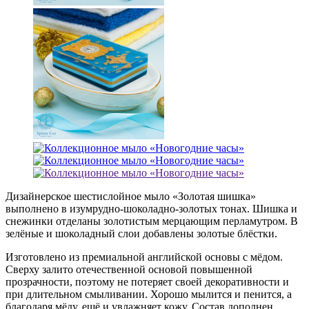
Дизайнерское шестислойное мыло «Золотая шишка»
выполнено в изумрудно-шоколадно-золотых тонах. Шишка и
снежинки отделаны золотистым мерцающим перламутром. В
зелёные и шоколадный слои добавлены золотые блёстки.
Изготовлено из премиальной английской основы с мёдом.
Сверху залито отечественной основой повышенной
прозрачности, поэтому не потеряет своей декоративности и
при длительном смыливании. Хорошо мылится и пенится, а
благодаря мёду, ещё и увлажняет кожу. Состав дополнен