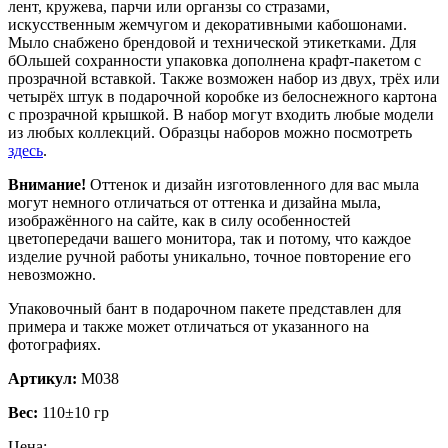
лент, кружева, парчи или органзы со стразами,
искусственным жемчугом и декоративными кабошонами.
Мыло снабжено брендовой и технической этикетками. Для
бОльшей сохранности упаковка дополнена крафт-пакетом с
прозрачной вставкой. Также возможен набор из двух, трёх или
четырёх штук в подарочной коробке из белоснежного картона
с прозрачной крышкой. В набор могут входить любые модели
из любых коллекций. Образцы наборов можно посмотреть
здесь
.
Внимание!
Оттенок и дизайн изготовленного для вас мыла
могут немного отличаться от оттенка и дизайна мыла,
изображённого на сайте, как в силу особенностей
цветопередачи вашего монитора, так и потому, что каждое
изделие ручной работы уникально, точное повторение его
невозможно.
Упаковочный бант в подарочном пакете представлен для
примера и также может отличаться от указанного на
фотографиях.
Артикул:
М038
Вес:
110±10 гр
Цена: