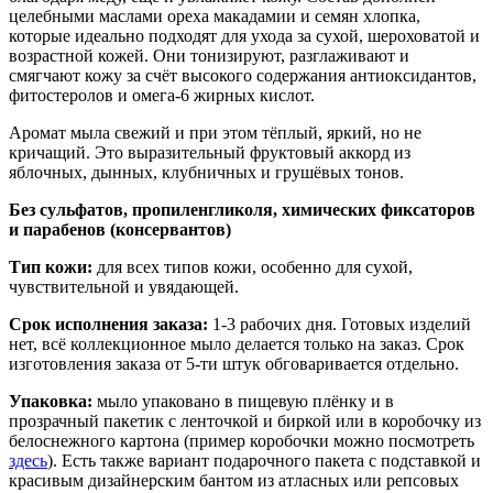
целебными маслами ореха макадамии и семян хлопка,
которые идеально подходят для ухода за сухой, шероховатой и
возрастной кожей. Они тонизируют, разглаживают и
смягчают кожу за счёт высокого содержания антиоксидантов,
фитостеролов и омега-6 жирных кислот.
Аромат мыла свежий и при этом тёплый, яркий, но не
кричащий. Это выразительный фруктовый аккорд из
яблочных, дынных, клубничных и грушёвых тонов.
Без сульфатов, пропиленгликоля, химических фиксаторов
и парабенов (консервантов)
Тип кожи:
для всех типов кожи, особенно для сухой,
чувствительной и увядающей.
Срок исполнения заказа:
1-3 рабочих дня. Готовых изделий
нет, всё коллекционное мыло делается только на заказ. Срок
изготовления заказа от 5-ти штук обговаривается отдельно.
Упаковка:
мыло упаковано в пищевую плёнку и в
прозрачный пакетик с ленточкой и биркой или в коробочку из
белоснежного картона (пример коробочки можно посмотреть
здесь
). Есть также вариант подарочного пакета с подставкой и
красивым дизайнерским бантом из атласных или репсовых