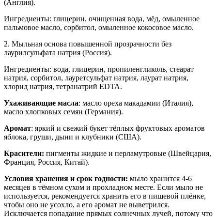
(Англия).
Ингредиенты: глицерин, очищенная вода, мёд, омыленное
пальмовое масло, сорбитол, омыленное кокосовое масло.
2. Мыльная основа повышенной прозрачности без
лаурилсульфата натрия (Россия).
Ингредиенты: вода, глицерин, пропиленгликоль, стеарат
натрия, сорбитол, лауретсульфат натрия, лаурат натрия,
хлорид натрия, тетранатрий EDTA.
Ухаживающие масла
: масло ореха макадамии (Италия),
масло хлопковых семян (Германия).
Аромат
: яркий и свежий букет тёплых фруктовых ароматов
яблока, груши, дыни и клубники (США).
Красители:
пигменты жидкие и перламутровые (Швейцария,
Франция, Россия, Китай).
Условия хранения и срок годности:
мыло хранится 4-6
месяцев в тёмном сухом и прохладном месте. Если мыло не
используется, рекомендуется хранить его в пищевой плёнке,
чтобы оно не усохло, а его аромат не выветрился.
Исключается попадание прямых солнечных лучей, потому что