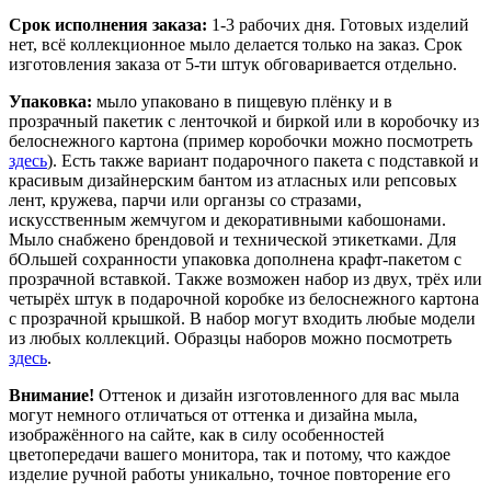
Срок исполнения заказа:
1-3 рабочих дня. Готовых изделий
нет, всё коллекционное мыло делается только на заказ. Срок
изготовления заказа от 5-ти штук обговаривается отдельно.
Упаковка:
мыло упаковано в пищевую плёнку и в
прозрачный пакетик с ленточкой и биркой или в коробочку из
белоснежного картона (пример коробочки можно посмотреть
здесь
). Есть также вариант подарочного пакета с подставкой и
красивым дизайнерским бантом из атласных или репсовых
лент, кружева, парчи или органзы со стразами,
искусственным жемчугом и декоративными кабошонами.
Мыло снабжено брендовой и технической этикетками. Для
бОльшей сохранности упаковка дополнена крафт-пакетом с
прозрачной вставкой. Также возможен набор из двух, трёх или
четырёх штук в подарочной коробке из белоснежного картона
с прозрачной крышкой. В набор могут входить любые модели
из любых коллекций. Образцы наборов можно посмотреть
здесь
.
Внимание!
Оттенок и дизайн изготовленного для вас мыла
могут немного отличаться от оттенка и дизайна мыла,
изображённого на сайте, как в силу особенностей
цветопередачи вашего монитора, так и потому, что каждое
изделие ручной работы уникально, точное повторение его