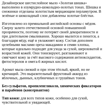
Дизайнерское шестислойное мыло «Золотая шишка»
выполнено в изумрудно-шоколадно-золотых тонах. Шишка и
снежинки отделаны золотистым мерцающим перламутром. В
зелёные и шоколадный слои добавлены золотые блёстки.
Изготовлено из премиальной английской основы с мёдом.
Сверху залито отечественной основой повышенной
прозрачности, поэтому не потеряет своей декоративности и
при длительном смыливании. Хорошо мылится и пенится, а
благодаря мёду, ещё и увлажняет кожу. Состав дополнен
целебными маслами ореха макадамии и семян хлопка,
которые идеально подходят для ухода за сухой, шероховатой и
возрастной кожей. Они тонизируют, разглаживают и
смягчают кожу за счёт высокого содержания антиоксидантов,
фитостеролов и омега-6 жирных кислот.
Аромат мыла свежий и при этом тёплый, яркий, но не
кричащий. Это выразительный фруктовый аккорд из
яблочных, дынных, клубничных и грушёвых тонов.
Без сульфатов, пропиленгликоля, химических фиксаторов
и парабенов (консервантов)
Тип кожи:
для всех типов кожи, особенно для сухой,
чувствительной и увядающей.