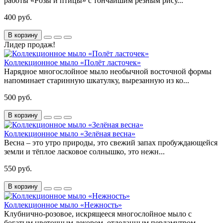
работы «Розы и птицы» с тончайшим резным рису...
400 руб.
В корзину
Лидер продаж!
Коллекционное мыло «Полёт ласточек»
Нарядное многослойное мыло необычной восточной формы
напоминает старинную шкатулку, вырезанную из ко...
500 руб.
В корзину
Коллекционное мыло «Зелёная весна»
Весна – это утро природы, это свежий запах пробуждающейся
земли и тёплое ласковое солнышко, это нежн...
550 руб.
В корзину
Коллекционное мыло «Нежность»
Клубнично-розовое, искрящееся многослойное мыло с
богатым цветочным декором, отделанным перламутром,...