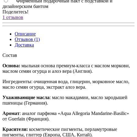
Фирменный подарочный пакт с подставкой и
дизайнерским бантом
Поделитесь!
1 отзывов
Описание
Отзывов (1)
Доставка
Состав
Основа:
мыльная основа премиум-класса с маслом моркови,
маслом семян огурца и алоэ вера (Англия).
Ингредиенты: очищенная вода, глицерин, морковное масло,
масло семян огурца, экстракт алоэ вера.
Ухаживающие масла
: масло макадамии, масло зародышей
пшеницы (Германия).
Аромат
:
аналог
парфюма
«
Aqua Allegoria Mandarine-Basilic
»
от Guerlain (
Франция
).
Красители:
косметические пигменты, перламутровые
пигменты, глиттер (Европа, США, Китай).