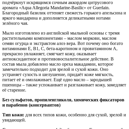
подчёркнут искрящимся сочным аккордом цитрусового
аромата «Aqua Allegoria Mandarine-Basilic» от Guerlain.
Благородный базилик оттеняет свежесть горького апельсина и
яркого мандарина и дополняется деликатными нотами
зелёного чая.
Мыло изготовлено из английской мыльной основы с тремя
растительными компонентами – маслом моркови, маслом
семян огурца и экстрактом алоэ вера. Вот почему оно богато
витаминами Е, В1, С, бета-каротином и провитамином А,
прекрасно увлажняет, смягчает кожу, оказывает
антиоксидантное и противовоспалительное действие. В
состав мыла добавлено масло ореха макадамии, которое
замечательно подходит для зрелой и сухой кожи. Оно
устраняет сухость и шелушение, придаёт коже мягкость,
питает её и омолаживает. Ещё одно масло – зародышей
пшеницы – также успокаивает и разглаживает кожу, замедляет
её старение.
Без сульфатов, пропиленгликоля, химических фиксаторов
и парабенов (консервантов)
Тип кожи:
для всех типов кожи, особенно для сухой, зрелой и
увядающей.