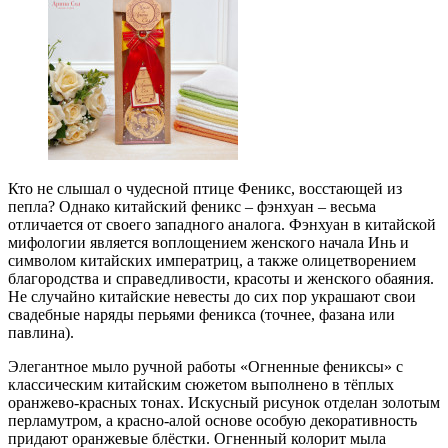
Кто не слышал о чудесной птице Феникс, восстающей из
пепла? Однако китайский феникс – фэнхуан – весьма
отличается от своего западного аналога. Фэнхуан в китайской
мифологии является воплощением женского начала Инь и
символом китайских императриц, а также олицетворением
благородства и справедливости, красоты и женского обаяния.
Не случайно китайские невесты до сих пор украшают свои
свадебные наряды перьями феникса (точнее, фазана или
павлина).
Элегантное мыло ручной работы «Огненные фениксы» с
классическим китайским сюжетом выполнено в тёплых
оранжево-красных тонах. Искусный рисунок отделан золотым
перламутром, а красно-алой основе особую декоративность
придают оранжевые блёстки. Огненный колорит мыла