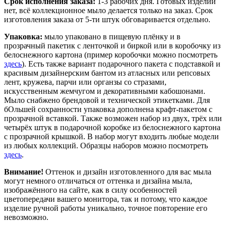
Срок исполнения заказа:
1-3 рабочих дня. Готовых изделий
нет, всё коллекционное мыло делается только на заказ. Срок
изготовления заказа от 5-ти штук обговаривается отдельно.
Упаковка:
мыло упаковано в пищевую плёнку и в
прозрачный пакетик с ленточкой и биркой или в коробочку из
белоснежного картона (пример коробочки можно посмотреть
здесь
). Есть также вариант подарочного пакета с подставкой и
красивым дизайнерским бантом из атласных или репсовых
лент, кружева, парчи или органзы со стразами,
искусственным жемчугом и декоративными кабошонами.
Мыло снабжено брендовой и технической этикетками. Для
бОльшей сохранности упаковка дополнена крафт-пакетом с
прозрачной вставкой. Также возможен набор из двух, трёх или
четырёх штук в подарочной коробке из белоснежного картона
с прозрачной крышкой. В набор могут входить любые модели
из любых коллекций. Образцы наборов можно посмотреть
здесь
.
Внимание!
Оттенок и дизайн изготовленного для вас мыла
могут немного отличаться от оттенка и дизайна мыла,
изображённого на сайте, как в силу особенностей
цветопередачи вашего монитора, так и потому, что каждое
изделие ручной работы уникально, точное повторение его
невозможно.