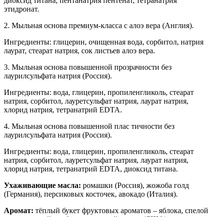
диоксид титана, пентанатрия пентенат, тетранатрия
этидронат.
2. Мыльная основа премиум-класса с алоэ вера (Англия).
Ингредиенты: глицерин, очищенная вода, сорбитол, натрия
лаурат, стеарат натрия, сок листьев алоэ вера.
3. Мыльная основа повышенной прозрачности без
лаурилсульфата натрия (Россия).
Ингредиенты: вода, глицерин, пропиленгликоль, стеарат
натрия, сорбитол, лауретсульфат натрия, лаурат натрия,
хлорид натрия, тетранатрий EDTA.
4. Мыльная основа повышенной плас тичности без
лаурилсульфата натрия (Россия).
Ингредиенты: вода, глицерин, пропиленгликоль, стеарат
натрия, сорбитол, лауретсульфат натрия, лаурат натрия,
хлорид натрия, тетранатрий EDTA, диоксид титана.
Ухаживающие масла:
ромашки (Россия), жожоба голд
(Германия), персиковых косточек, авокадо (Италия).
Аромат:
тёплый букет фруктовых ароматов – яблока, спелой