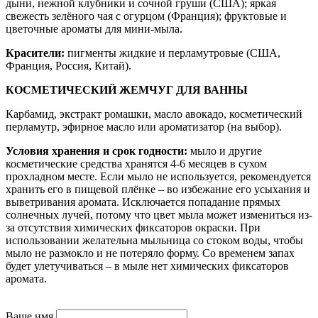
дыни, нежной клубники и сочной груши (США); яркая
свежесть зелёного чая с огурцом (Франция); фруктовые и
цветочные ароматы для мини-мыла.
Красители:
пигменты жидкие и перламутровые (США,
Франция, Россия, Китай).
КОСМЕТИЧЕСКИЙ ЖЕМЧУГ ДЛЯ ВАННЫ
Карбамид, экстракт ромашки, масло авокадо, косметический
перламутр, эфирное масло или ароматизатор (на выбор).
Условия хранения и срок годности:
мыло и другие
косметические средства хранятся 4-6 месяцев в сухом
прохладном месте. Если мыло не используется, рекомендуется
хранить его в пищевой плёнке – во избежание его усыхания и
выветривания аромата. Исключается попадание прямых
солнечных лучей, потому что цвет мыла может измениться из-
за отсутствия химических фиксаторов окраски. При
использовании желательна мыльница со стоком воды, чтобы
мыло не размокло и не потеряло форму. Со временем запах
будет улетучиваться – в мыле нет химических фиксаторов
аромата.
Ваше имя