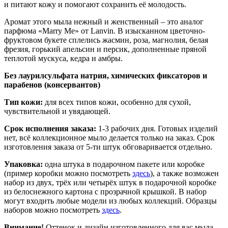
и питают кожу и помогают сохранить её молодость.
Аромат этого мыла нежный и женственный – это аналог
парфюма «Marry Me» от Lanvin. В изысканном цветочно-
фруктовом букете сплелись жасмин, роза, магнолия, белая
фрезия, горький апельсин и персик, дополненные пряной
теплотой мускуса, кедра и амбры.
Без лаурилсульфата натрия, химических фиксаторов и
парабенов (консервантов)
Тип кожи:
для всех типов кожи, особенно для сухой,
чувствительной и увядающей.
Срок исполнения заказа:
1-3 рабочих дня. Готовых изделий
нет, всё коллекционное мыло делается только на заказ. Срок
изготовления заказа от 5-ти штук обговаривается отдельно.
Упаковка:
одна штука в подарочном пакете или коробке
(пример коробки можно посмотреть
здесь
), а также возможен
набор из двух, трёх или четырёх штук в подарочной коробке
из белоснежного картона с прозрачной крышкой. В набор
могут входить любые модели из любых коллекций. Образцы
наборов можно посмотреть
здесь
.
Внимание!
Оттенок и дизайн изготовленного для вас мыла