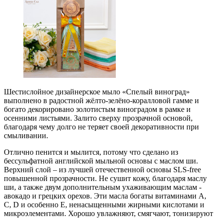
Шестислойное дизайнерское мыло «Спелый виноград»
выполнено в радостной жёлто-зелёно-коралловой гамме и
богато декорировано золотистым виноградом в рамке и
осенними листьями. Залито сверху прозрачной основой,
благодаря чему долго не теряет своей декоративности при
смыливании.
Отлично пенится и мылится, потому что сделано из
бессульфатной английской мыльной основы с маслом ши.
Верхний слой – из лучшей отечественной основы SLS-free
повышенной прозрачности. Не сушит кожу, благодаря маслу
ши, а также двум дополнительным ухаживающим маслам -
авокадо и грецких орехов. Эти масла богаты витаминами А,
С, D и особенно E, ненасыщенными жирными кислотами и
микроэлементами. Хорошо увлажняют, смягчают, тонизируют