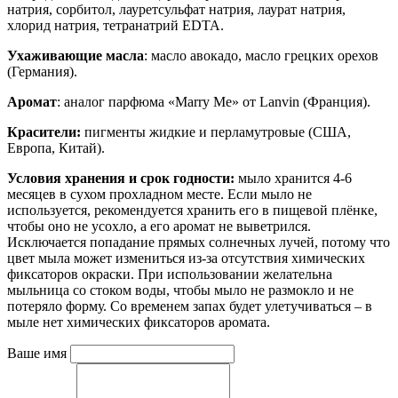
натрия, сорбитол, лауретсульфат натрия, лаурат натрия,
хлорид натрия, тетранатрий EDTA.
Ухаживающие масла
: масло авокадо, масло грецких орехов
(Германия).
Аромат
: аналог парфюма «Marry Me» от Lanvin (Франция).
Красители:
пигменты жидкие и перламутровые (США,
Европа, Китай).
Условия хранения и срок годности:
мыло хранится 4-6
месяцев в сухом прохладном месте. Если мыло не
используется, рекомендуется хранить его в пищевой плёнке,
чтобы оно не усохло, а его аромат не выветрился.
Исключается попадание прямых солнечных лучей, потому что
цвет мыла может измениться из-за отсутствия химических
фиксаторов окраски. При использовании желательна
мыльница со стоком воды, чтобы мыло не размокло и не
потеряло форму. Со временем запах будет улетучиваться – в
мыле нет химических фиксаторов аромата.
Ваше имя