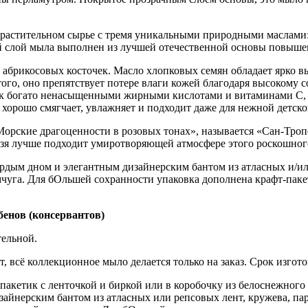
растительном сырье с тремя уникальными природными маслами: 
ий слой мыла выполнен из лучшей отечественной основы повышен
и абрикосовых косточек. Масло хлопковых семян обладает ярк
того, оно препятствует потере влаги кожей благодаря высокому
к богато ненасыщенными жирными кислотами и витаминами C, B,
хорошо смягчает, увлажняет и подходит даже для нежной детско
Морские драгоценности в розовых тонах», называется «Сан-Тропе
ьзя лучше подходит умиротворяющей атмосфере этого роскошног
дым дном и элегантным дизайнерским бантом из атласных и/или 
мчуга. Для бОльшей сохранности упаковка дополнена крафт-пак
бенов (консервантов)
тельной.
, всё коллекционное мыло делается только на заказ. Срок изгото
пакетик с ленточкой и биркой или в коробочку из белоснежного
зайнерским бантом из атласных или репсовых лент, кружева, па