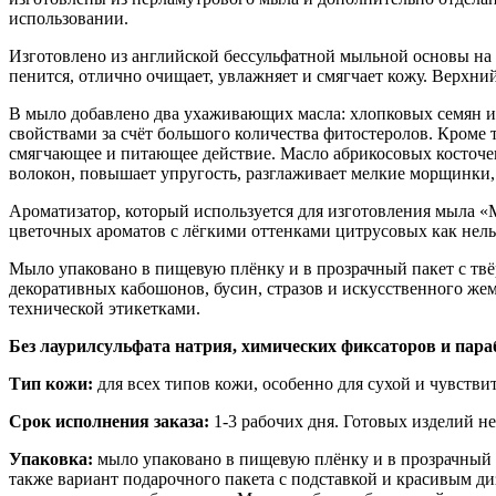
использовании.
Изготовлено из английской бессульфатной мыльной основы на 
пенится, отлично очищает, увлажняет и смягчает кожу. Верхн
В мыло добавлено два ухаживающих масла: хлопковых семян 
свойствами за счёт большого количества фитостеролов. Кроме 
смягчающее и питающее действие. Масло абрикосовых косточе
волокон, повышает упругость, разглаживает мелкие морщинки, 
Ароматизатор, который используется для изготовления мыла «
цветочных ароматов с лёгкими оттенками цитрусовых как нел
Мыло упаковано в пищевую плёнку и в прозрачный пакет с твёр
декоративных кабошонов, бусин, стразов и искусственного же
технической этикетками.
Без лаурилсульфата натрия, химических фиксаторов и пара
Тип кожи:
для всех типов кожи, особенно для сухой и чувстви
Срок исполнения заказа:
1-3 рабочих дня. Готовых изделий нет
Упаковка:
мыло упаковано в пищевую плёнку и в прозрачный 
также вариант подарочного пакета с подставкой и красивым ди