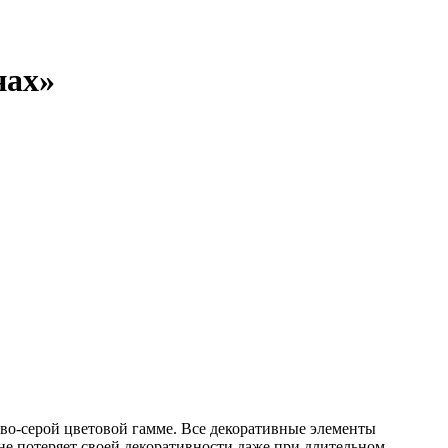
нах»
о-серой цветовой гамме. Все декоративные элементы
е потеряет своей декоративности даже при длительном