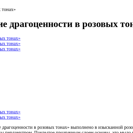
 тонах»
 драгоценности в розовых то
рагоценности в розовых тонах» выполнено в изысканной розов
ы перламутром. Покрытое прозрачным слоем основы, это мыло н