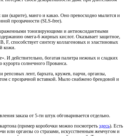
ши (карите), манго и какао. Оно превосходно мылится и
ной прозрачности (SLS-free).
о выраженными тонизирующими и антиоксидантными
 содержанию омега-6 жирных кислот. Оказывает защитное,
 F, способствует синтезу коллагеновых и эластиновых
й кожи.
». И действительно, богатая палитра нежных и сладких
о курорта солнечного Прованса.
репсовых лент, бархата, кружев, парчи, органзы,
етом с прозрачной вставкой. Мыло снабжено брендовой и
вления заказа от 5-ти штук обговаривается отдельно.
 картона (пример коробочки можно посмотреть
здесь
). Есть
рчи или органзы со стразами, искусственным жемчугом и