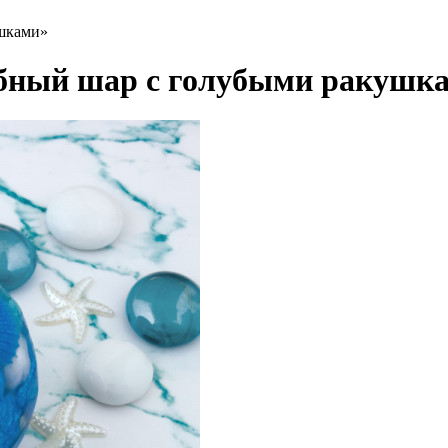
шками»
бный шар с голубыми ракушк