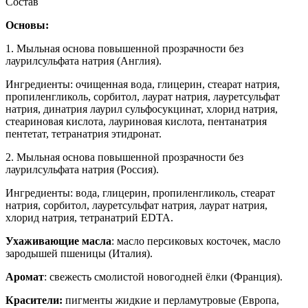
Состав
Основы:
1. Мыльная основа повышенной прозрачности без
лаурилсульфата натрия (Англия).
Ингредиенты: очищенная вода, глицерин, стеарат натрия,
пропиленгликоль, сорбитол, лаурат натрия, лауретсульфат
натрия, динатрия лаурил сульфосукцинат, хлорид натрия,
стеариновая кислота, лауриновая кислота, пентанатрия
пентетат, тетранатрия этидронат.
2. Мыльная основа повышенной прозрачности без
лаурилсульфата натрия (Россия).
Ингредиенты: вода, глицерин, пропиленгликоль, стеарат
натрия, сорбитол, лауретсульфат натрия, лаурат натрия,
хлорид натрия, тетранатрий EDTA.
Ухаживающие масла
: масло персиковых косточек, масло
зародышей пшеницы (Италия).
Аромат
: свежесть смолистой новогодней ёлки (Франция).
Красители:
пигменты жидкие и перламутровые (Европа,