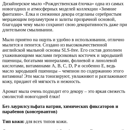
Дизайнерское мыло «Рождественская ёлочка» одна из самых
новогодних и атмосферных моделей коллекции «Зимние
фантазии». Ёлка и снежинки декора отделаны серебристым
мерцающим перламутром и залиты прозрачной основой,
благодаря чему мыло сохранит свою декоративность даже при
длительном смыливании.
Мыло приятно на ощупь и удобно в использовании, отлично
мылится и пенится. Создано из высококачественной
английской мыльной основы SLS-free. Его состав дополнен
ухаживающими маслами персиковых косточек и зародышей
пшеницы, богатыми минералами, фолиевой и линолевой
кислотами, витаминами А, В, С, D, P и особенно Е, ведь
масло зародышей пшеницы – чемпион по содержанию этого
витамина! Эти масла тонизируют, увлажняют и разглаживают
кожу, придают ей мягкость и нежность.
Аромат мыла очень подходит его декору – это яркая свежесть
смолистой новогодней ёлки!
Без лаурилсульфата натрия, химических фиксаторов и
парабенов (консервантов)
Тип кожи:
для всех типов кожи.