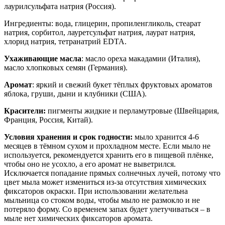
лаурилсульфата натрия (Россия).
Ингредиенты: вода, глицерин, пропиленгликоль, стеарат
натрия, сорбитол, лауретсульфат натрия, лаурат натрия,
хлорид натрия, тетранатрий EDTA.
Ухаживающие масла
: масло ореха макадамии (Италия),
масло хлопковых семян (Германия).
Аромат
: яркий и свежий букет тёплых фруктовых ароматов
яблока, груши, дыни и клубники (США).
Красители:
пигменты жидкие и перламутровые (Швейцария,
Франция, Россия, Китай).
Условия хранения и срок годности:
мыло хранится 4-6
месяцев в тёмном сухом и прохладном месте. Если мыло не
используется, рекомендуется хранить его в пищевой плёнке,
чтобы оно не усохло, а его аромат не выветрился.
Исключается попадание прямых солнечных лучей, потому что
цвет мыла может измениться из-за отсутствия химических
фиксаторов окраски. При использовании желательна
мыльница со стоком воды, чтобы мыло не размокло и не
потеряло форму. Со временем запах будет улетучиваться – в
мыле нет химических фиксаторов аромата.