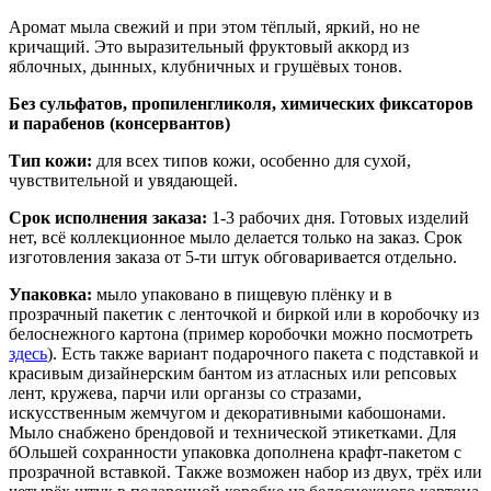
Аромат мыла свежий и при этом тёплый, яркий, но не
кричащий. Это выразительный фруктовый аккорд из
яблочных, дынных, клубничных и грушёвых тонов.
Без сульфатов, пропиленгликоля, химических фиксаторов
и парабенов (консервантов)
Тип кожи:
для всех типов кожи, особенно для сухой,
чувствительной и увядающей.
Срок исполнения заказа:
1-3 рабочих дня. Готовых изделий
нет, всё коллекционное мыло делается только на заказ. Срок
изготовления заказа от 5-ти штук обговаривается отдельно.
Упаковка:
мыло упаковано в пищевую плёнку и в
прозрачный пакетик с ленточкой и биркой или в коробочку из
белоснежного картона (пример коробочки можно посмотреть
здесь
). Есть также вариант подарочного пакета с подставкой и
красивым дизайнерским бантом из атласных или репсовых
лент, кружева, парчи или органзы со стразами,
искусственным жемчугом и декоративными кабошонами.
Мыло снабжено брендовой и технической этикетками. Для
бОльшей сохранности упаковка дополнена крафт-пакетом с
прозрачной вставкой. Также возможен набор из двух, трёх или