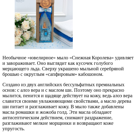
Необычное «ювелирное» мыло «Снежная Королева» удивляет
и завораживает. Оно выглядит как кусочек голубого
мерцающего льда. Сверху украшено мыльной серебряной
брошью с округлым «сапфировым» кабошоном.
Создано из двух английских бессульфатных премиальных
основ: с алоэ вера и с маслом ши. Поэтому оно прекрасно
мылится, пенится и щадяще действует на кожу, ведь алоэ вера
славится своими увлажняющими свойствами, а масло дерева
ши питает и разглаживает кожу. В мыло также добавлены
масла ромашки и жожоба голд. Эти масла обладают
антисептическим действием, снимают раздражение,
разглаживают мелкие морщинки и возвращают коже
упругость.