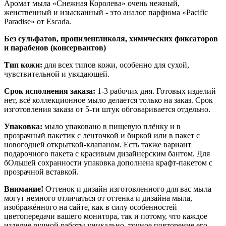
Аромат мыла «Снежная Королева» очень нежный,
женственный и изысканный - это аналог парфюма «Pacific
Paradise» от Escada.
Без сульфатов, пропиленгликоля, химических фиксаторов
и парабенов (консервантов)
Тип кожи:
для всех типов кожи, особенно для сухой,
чувствительной и увядающей.
Срок исполнения заказа:
1-3 рабочих дня. Готовых изделий
нет, всё коллекционное мыло делается только на заказ. Срок
изготовления заказа от 5-ти штук обговаривается отдельно.
Упаковка:
мыло упаковано в пищевую плёнку и в
прозрачный пакетик с ленточкой и биркой или в пакет с
новогодней открыткой-клапаном. Есть также вариант
подарочного пакета с красивым дизайнерским бантом. Для
бОльшей сохранности упаковка дополнена крафт-пакетом с
прозрачной вставкой.
Внимание!
Оттенок и дизайн изготовленного для вас мыла
могут немного отличаться от оттенка и дизайна мыла,
изображённого на сайте, как в силу особенностей
цветопередачи вашего монитора, так и потому, что каждое
изделие ручной работы уникально, точное повторение его