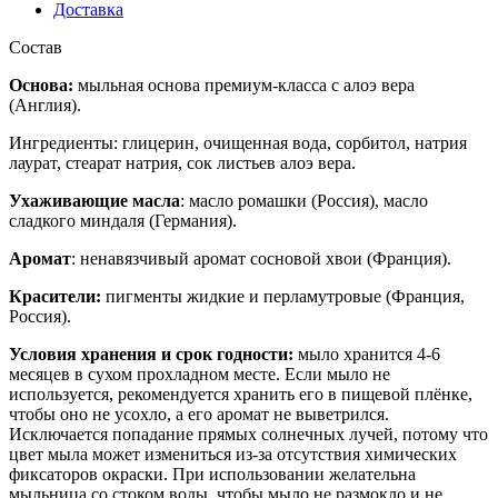
Доставка
Состав
Основа:
мыльная основа премиум-класса с алоэ вера
(Англия).
Ингредиенты: глицерин, очищенная вода, сорбитол, натрия
лаурат, стеарат натрия, сок листьев алоэ вера.
Ухаживающие масла
: масло ромашки (Россия), масло
сладкого миндаля (Германия).
Аромат
: ненавязчивый аромат сосновой хвои (Франция).
Красители:
пигменты жидкие и перламутровые (Франция,
Россия).
Условия хранения и срок годности:
мыло хранится 4-6
месяцев в сухом прохладном месте. Если мыло не
используется, рекомендуется хранить его в пищевой плёнке,
чтобы оно не усохло, а его аромат не выветрился.
Исключается попадание прямых солнечных лучей, потому что
цвет мыла может измениться из-за отсутствия химических
фиксаторов окраски. При использовании желательна
мыльница со стоком воды, чтобы мыло не размокло и не